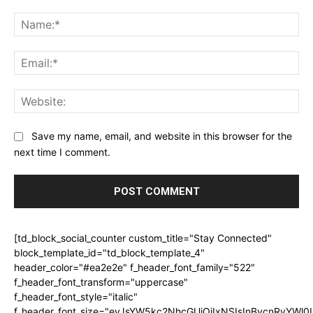
Comment:
Na
Ema
Web
Save my name, email, and website in this browser for the
next time I comment.
[td_block_social_counter custom_title="Stay Connected"
block_template_id="td_block_template_4"
header_color="#ea2e2e" f_header_font_family="522"
f_header_font_transform="uppercase"
f_header_font_style="italic"
f_header_font_size="eyJsYW5kc2NhcGUiOiIxNSIsInBvcnRyYWl0I