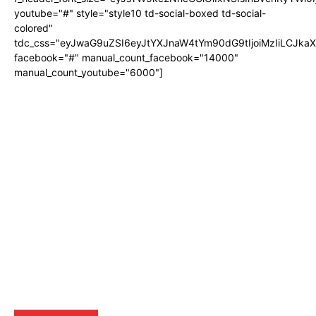
youtube="#" style="style10 td-social-boxed td-social-
colored"
tdc_css="eyJwaG9uZSI6eyJtYXJnaW4tYm90dG9tIjoiMzIiLCJka
facebook="#" manual_count_facebook="14000"
manual_count_youtube="6000"]