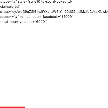
utube="#" style="style10 td-social-boxed td-
cial-colored"
dc_css="eyJwaG9uZSI6eyJtYXJnaW4tYm90dG9tIjoiMzIiLCJkaXNwb
acebook="#" manual_count_facebook="14000"
anual_count_youtube="6000"]