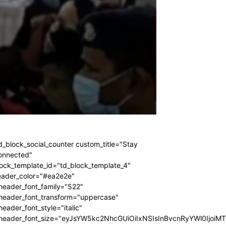
d_block_social_counter custom_title="Stay
onnected"
ock_template_id="td_block_template_4"
eader_color="#ea2e2e"
header_font_family="522"
_header_font_transform="uppercase"
header_font_style="italic"
_header_font_size="eyJsYW5kc2NhcGUiOiIxNSIsInBvcnRyYWl0IjoiM