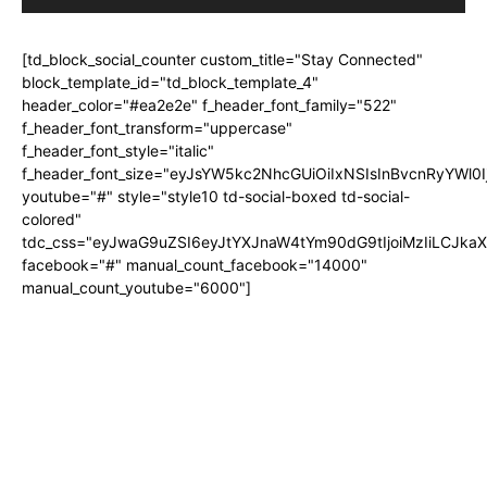
[td_block_social_counter custom_title="Stay Connected"
block_template_id="td_block_template_4"
header_color="#ea2e2e" f_header_font_family="522"
f_header_font_transform="uppercase"
f_header_font_style="italic"
f_header_font_size="eyJsYW5kc2NhcGUiOiIxNSIsInBvcnRyYWl0I
youtube="#" style="style10 td-social-boxed td-social-
colored"
tdc_css="eyJwaG9uZSI6eyJtYXJnaW4tYm90dG9tIjoiMzIiLCJka
facebook="#" manual_count_facebook="14000"
manual_count_youtube="6000"]