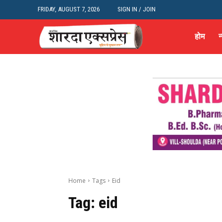
FRIDAY, AUGUST 7, 2026
SIGN IN / JOIN
होम
न
Home
Tags
Eid
Tag:
eid