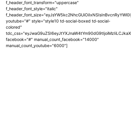
f_header_font_transform="uppercase"
f_header_font_style="italic"
f_header_font_size="eyJsYW5kc2NhcGUiOiIxNSIsInBvcnRyYWl0I
youtube="#" style="style10 td-social-boxed td-social-
colored"
tdc_css="eyJwaG9uZSI6eyJtYXJnaW4tYm90dG9tIjoiMzIiLCJka
facebook="#" manual_count_facebook="14000"
manual_count_youtube="6000"]