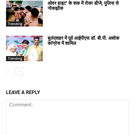
ओवर हाइट’ के शक में रोका डीजे, पुलिस से
नोकझोंक
Trending
बुलंदशहर में पूर्व आईपीएस डॉ. बी.पी. अशोक
कांग्रेस में शामिल
Trending
LEAVE A REPLY