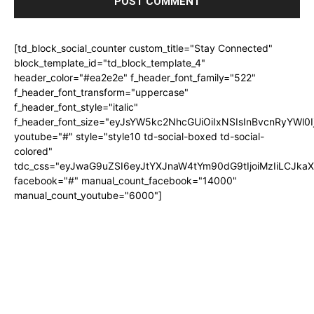
[td_block_social_counter custom_title="Stay Connected"
block_template_id="td_block_template_4"
header_color="#ea2e2e" f_header_font_family="522"
f_header_font_transform="uppercase"
f_header_font_style="italic"
f_header_font_size="eyJsYW5kc2NhcGUiOiIxNSIsInBvcnRyYWl0I
youtube="#" style="style10 td-social-boxed td-social-
colored"
tdc_css="eyJwaG9uZSI6eyJtYXJnaW4tYm90dG9tIjoiMzIiLCJka
facebook="#" manual_count_facebook="14000"
manual_count_youtube="6000"]