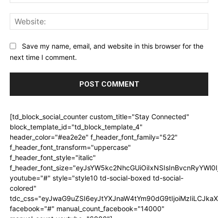
Web
Save my name, email, and website in this browser for the
next time I comment.
[td_block_social_counter custom_title="Stay Connected"
block_template_id="td_block_template_4"
header_color="#ea2e2e" f_header_font_family="522"
f_header_font_transform="uppercase"
f_header_font_style="italic"
f_header_font_size="eyJsYW5kc2NhcGUiOiIxNSIsInBvcnRyYWl0I
youtube="#" style="style10 td-social-boxed td-social-
colored"
tdc_css="eyJwaG9uZSI6eyJtYXJnaW4tYm90dG9tIjoiMzIiLCJka
facebook="#" manual_count_facebook="14000"