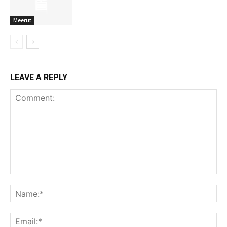
Meerut
LEAVE A REPLY
Comment:
Na
Ema