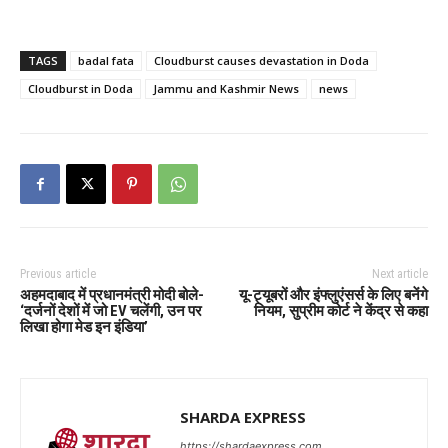
TAGS
badal fata
Cloudburst causes devastation in Doda
Cloudburst in Doda
Jammu and Kashmir News
news
Previous article
Next article
अहमदाबाद में प्रधानमंत्री मोदी बोले-
यू-ट्यूबरों और इंफ्लुएंसर्स के लिए बनेंगे
‘दर्जनों देशों में जो EV चलेंगी, उन पर
नियम, सुप्रीम कोर्ट ने केंद्र से कहा
लिखा होगा मेड इन इंडिया’
SHARDA EXPRESS
https://shardaexpress.com