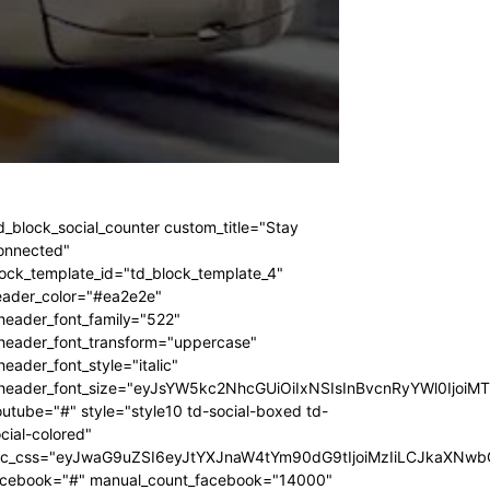
d_block_social_counter custom_title="Stay
onnected"
ock_template_id="td_block_template_4"
eader_color="#ea2e2e"
header_font_family="522"
_header_font_transform="uppercase"
header_font_style="italic"
_header_font_size="eyJsYW5kc2NhcGUiOiIxNSIsInBvcnRyYWl0IjoiM
utube="#" style="style10 td-social-boxed td-
cial-colored"
dc_css="eyJwaG9uZSI6eyJtYXJnaW4tYm90dG9tIjoiMzIiLCJkaXNwb
acebook="#" manual_count_facebook="14000"