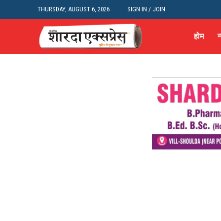
THURSDAY, AUGUST 6, 2026
SIGN IN / JOIN
होम
न