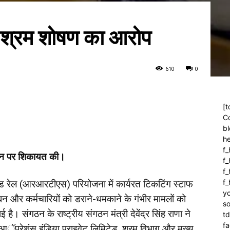
ें श्रम शोषण का आरोप
61
0
0
[t
C
bl
h
f_
ंघन पर शिकायत की।
f
f_
f
िड रेल (आरआरटीएस) परियोजना में कार्यरत टिकटिंग स्टाफ
yo
न और कर्मचारियों को डराने-धमकाने के गंभीर मामलों को
so
 संगठन के राष्ट्रीय संगठन मंत्री देवेंद्र सिंह राणा ने
t
f
परेशंस इंडिया प्राइवेट लिमिटेड, श्रम विभाग और मुख्य