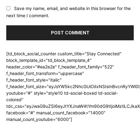
Save my name, email, and website in this browser for the
next time I comment.
[td_block_social_counter custom_title="Stay Connected"
block_template_id="td_block_template_4"
header_color="#ea2e2e" f_header_font_family="522"
f_header_font_transform="uppercase"
f_header_font_style="italic"
f_header_font_size="eyJsYW5kc2NhcGUiOiIxNSIsInBvcnRyYWl0I
youtube="#" style="style10 td-social-boxed td-social-
colored"
tdc_css="eyJwaG9uZSI6eyJtYXJnaW4tYm90dG9tIjoiMzIiLCJka
facebook="#" manual_count_facebook="14000"
manual_count_youtube="6000"]