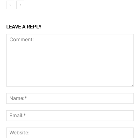
LEAVE A REPLY
Comment:
Na
Ema
Web