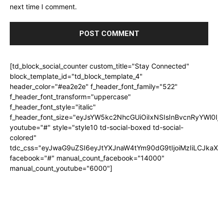
next time I comment.
[td_block_social_counter custom_title="Stay Connected"
block_template_id="td_block_template_4"
header_color="#ea2e2e" f_header_font_family="522"
f_header_font_transform="uppercase"
f_header_font_style="italic"
f_header_font_size="eyJsYW5kc2NhcGUiOiIxNSIsInBvcnRyYWl0I
youtube="#" style="style10 td-social-boxed td-social-
colored"
tdc_css="eyJwaG9uZSI6eyJtYXJnaW4tYm90dG9tIjoiMzIiLCJka
facebook="#" manual_count_facebook="14000"
manual_count_youtube="6000"]