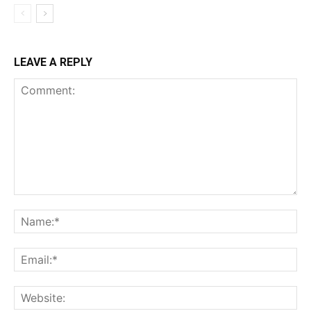
LEAVE A REPLY
Comment:
Na
Ema
Web