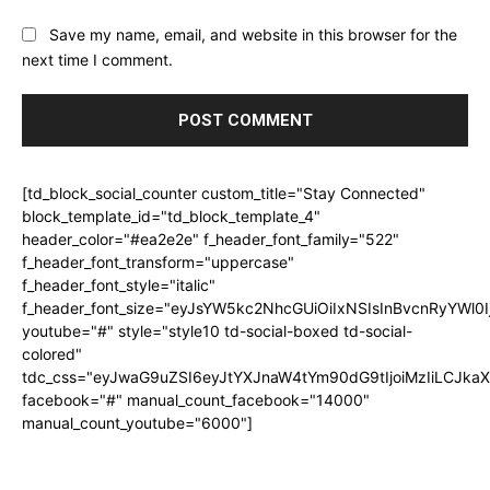
Save my name, email, and website in this browser for the
next time I comment.
[td_block_social_counter custom_title="Stay Connected"
block_template_id="td_block_template_4"
header_color="#ea2e2e" f_header_font_family="522"
f_header_font_transform="uppercase"
f_header_font_style="italic"
f_header_font_size="eyJsYW5kc2NhcGUiOiIxNSIsInBvcnRyYWl0I
youtube="#" style="style10 td-social-boxed td-social-
colored"
tdc_css="eyJwaG9uZSI6eyJtYXJnaW4tYm90dG9tIjoiMzIiLCJka
facebook="#" manual_count_facebook="14000"
manual_count_youtube="6000"]