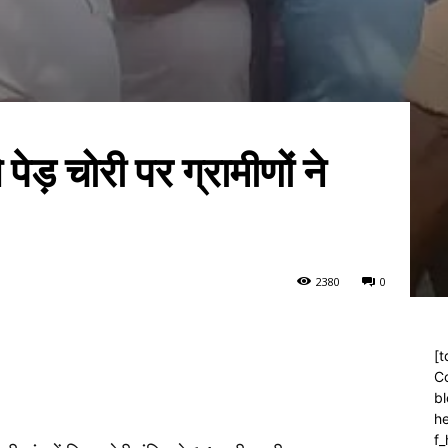
से पेड़ चोरी पर ग्रामीणों ने
238
0
0
[t
C
bl
h
f_