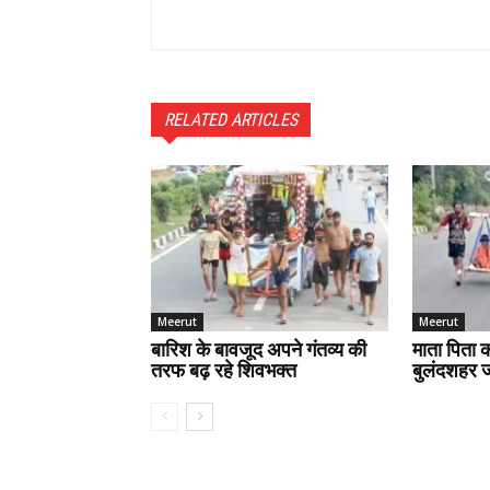
RELATED ARTICLES
Meerut
Meerut
बारिश के बावजूद अपने गंतव्य की
माता पिता क
तरफ बढ़ रहे शिवभक्त
बुलंदशहर जा