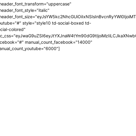
_header_font_transform="uppercase"
header_font_style="italic"
_header_font_size="eyJsYW5kc2NhcGUiOiIxNSIsInBvcnRyYWl0IjoiM
utube="#" style="style10 td-social-boxed td-
cial-colored"
dc_css="eyJwaG9uZSI6eyJtYXJnaW4tYm90dG9tIjoiMzIiLCJkaXNwb
acebook="#" manual_count_facebook="14000"
anual_count_youtube="6000"]