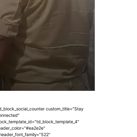
d_block_social_counter custom_title="Stay
onnected"
ock_template_id="td_block_template_4"
eader_color="#ea2e2e"
header_font_family="522"