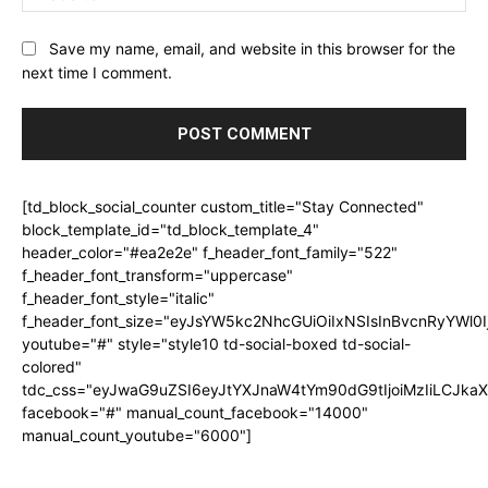
Save my name, email, and website in this browser for the
next time I comment.
[td_block_social_counter custom_title="Stay Connected"
block_template_id="td_block_template_4"
header_color="#ea2e2e" f_header_font_family="522"
f_header_font_transform="uppercase"
f_header_font_style="italic"
f_header_font_size="eyJsYW5kc2NhcGUiOiIxNSIsInBvcnRyYWl0I
youtube="#" style="style10 td-social-boxed td-social-
colored"
tdc_css="eyJwaG9uZSI6eyJtYXJnaW4tYm90dG9tIjoiMzIiLCJka
facebook="#" manual_count_facebook="14000"
manual_count_youtube="6000"]