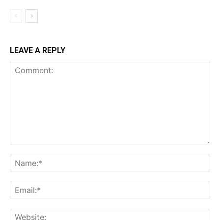
LEAVE A REPLY
Comment:
Na
Ema
Web