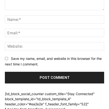
Comment:
Na
Ema
Web
Save my name, email, and website in this browser for the
next time I comment.
[td_block_social_counter custom_title="Stay Connected"
block_template_id="td_block_template_4"
header_color="#ea2e2e" f_header_font_family="522"