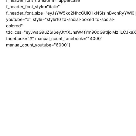
f_header_font_transform="uppercase"
f_header_font_style="italic"
f_header_font_size="eyJsYW5kc2NhcGUiOiIxNSIsInBvcnRyYWl0I
youtube="#" style="style10 td-social-boxed td-social-
colored"
tdc_css="eyJwaG9uZSI6eyJtYXJnaW4tYm90dG9tIjoiMzIiLCJka
facebook="#" manual_count_facebook="14000"
manual_count_youtube="6000"]