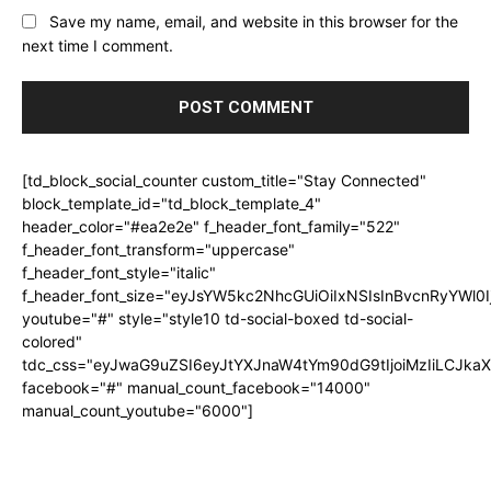
Save my name, email, and website in this browser for the
next time I comment.
[td_block_social_counter custom_title="Stay Connected"
block_template_id="td_block_template_4"
header_color="#ea2e2e" f_header_font_family="522"
f_header_font_transform="uppercase"
f_header_font_style="italic"
f_header_font_size="eyJsYW5kc2NhcGUiOiIxNSIsInBvcnRyYWl0I
youtube="#" style="style10 td-social-boxed td-social-
colored"
tdc_css="eyJwaG9uZSI6eyJtYXJnaW4tYm90dG9tIjoiMzIiLCJka
facebook="#" manual_count_facebook="14000"
manual_count_youtube="6000"]