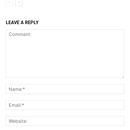
LEAVE A REPLY
Comment:
Na
Ema
Web