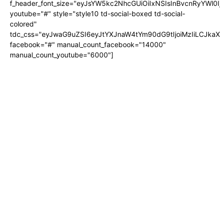
f_header_font_size="eyJsYW5kc2NhcGUiOiIxNSIsInBvcnRyYWl0I
youtube="#" style="style10 td-social-boxed td-social-
colored"
tdc_css="eyJwaG9uZSI6eyJtYXJnaW4tYm90dG9tIjoiMzIiLCJka
facebook="#" manual_count_facebook="14000"
manual_count_youtube="6000"]