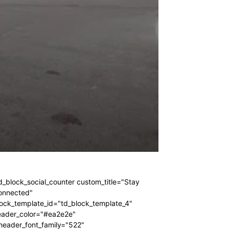
d_block_social_counter custom_title="Stay
onnected"
ock_template_id="td_block_template_4"
eader_color="#ea2e2e"
header_font_family="522"