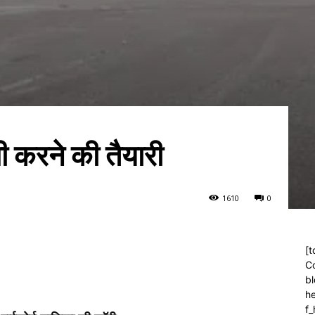
 करने की तैयारी
161
0
0
[t
C
bl
h
f_