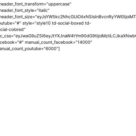
_header_font_transform="uppercase"
header_font_style="italic"
_header_font_size="eyJsYW5kc2NhcGUiOiIxNSIsInBvcnRyYWl0IjoiM
utube="#" style="style10 td-social-boxed td-
cial-colored"
dc_css="eyJwaG9uZSI6eyJtYXJnaW4tYm90dG9tIjoiMzIiLCJkaXNwb
acebook="#" manual_count_facebook="14000"
anual_count_youtube="6000"]