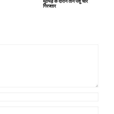
मुठभेड़ के दौरान तीन पशु चोर
गिरफ्तार
Name:*
Email:*