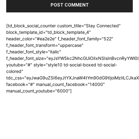
[td_block_social_counter custom_title="Stay Connected"
block_template_id="td_block_template_4"
header_color="#ea2e2e" f_header_font_family="522"
f_header_font_transform="uppercase"
f_header_font_style="italic"
f_header_font_size="eyJsYW5kc2NhcGUiOiIxNSIsInBvcnRyYWl0I
youtube="#" style="style10 td-social-boxed td-social-
colored"
tdc_css="eyJwaG9uZSI6eyJtYXJnaW4tYm90dG9tIjoiMzIiLCJka
facebook="#" manual_count_facebook="14000"
manual_count_youtube="6000"]