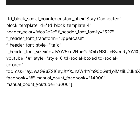
[td_block_social_counter custom_title="Stay Connected"
block_template_id="td_block_template_4"
header_color="#ea2e2e" f_header_font_family="522"
f_header_font_transform="uppercase"
f_header_font_style="italic"
f_header_font_size="eyJsYW5kc2NhcGUiOiIxNSIsInBvcnRyYWl0I
youtube="#" style="style10 td-social-boxed td-social-
colored"
tdc_css="eyJwaG9uZSI6eyJtYXJnaW4tYm90dG9tIjoiMzIiLCJka
facebook="#" manual_count_facebook="14000"
manual_count_youtube="6000"]