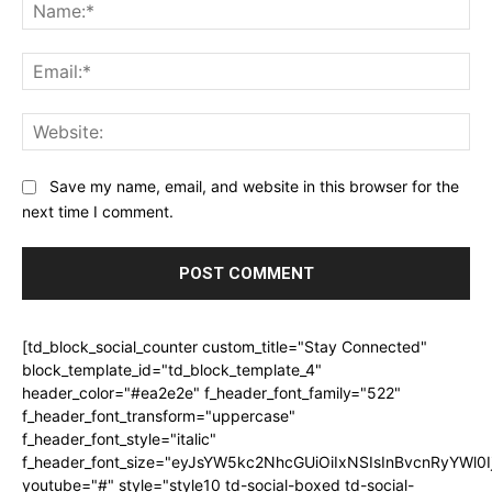
Na
Ema
Web
Save my name, email, and website in this browser for the
next time I comment.
[td_block_social_counter custom_title="Stay Connected"
block_template_id="td_block_template_4"
header_color="#ea2e2e" f_header_font_family="522"
f_header_font_transform="uppercase"
f_header_font_style="italic"
f_header_font_size="eyJsYW5kc2NhcGUiOiIxNSIsInBvcnRyYWl0I
youtube="#" style="style10 td-social-boxed td-social-