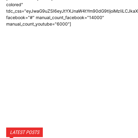
colored"
tdc_css="eyJwaG9uZSI6eyJtYXJnaW4tYm90dG9tIjoiMzIiLCJka
facebook="#" manual_count_facebook="14000"
manual_count_youtube="6000"]
LATEST POSTS