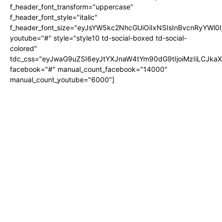
f_header_font_transform="uppercase"
f_header_font_style="italic"
f_header_font_size="eyJsYW5kc2NhcGUiOiIxNSIsInBvcnRyYWl0I
youtube="#" style="style10 td-social-boxed td-social-
colored"
tdc_css="eyJwaG9uZSI6eyJtYXJnaW4tYm90dG9tIjoiMzIiLCJka
facebook="#" manual_count_facebook="14000"
manual_count_youtube="6000"]