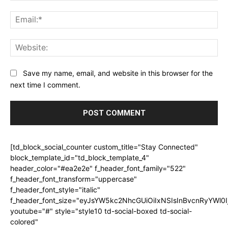
Ema
Web
Save my name, email, and website in this browser for the
next time I comment.
[td_block_social_counter custom_title="Stay Connected"
block_template_id="td_block_template_4"
header_color="#ea2e2e" f_header_font_family="522"
f_header_font_transform="uppercase"
f_header_font_style="italic"
f_header_font_size="eyJsYW5kc2NhcGUiOiIxNSIsInBvcnRyYWl0I
youtube="#" style="style10 td-social-boxed td-social-
colored"