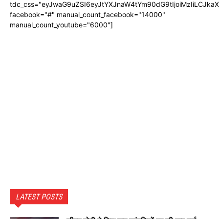
tdc_css="eyJwaG9uZSI6eyJtYXJnaW4tYm90dG9tIjoiMzIiLCJka
facebook="#" manual_count_facebook="14000"
manual_count_youtube="6000"]
LATEST POSTS