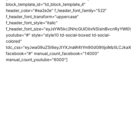
block_template_id="td_block_template_4"
header_color="#ea2e2e" f_header_font_family="522"
f_header_font_transform="uppercase"
f_header_font_style="italic"
f_header_font_size="eyJsYW5kc2NhcGUiOiIxNSIsInBvcnRyYWl0I
youtube="#" style="style10 td-social-boxed td-social-
colored"
tdc_css="eyJwaG9uZSI6eyJtYXJnaW4tYm90dG9tIjoiMzIiLCJka
facebook="#" manual_count_facebook="14000"
manual_count_youtube="6000"]