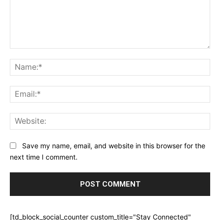
Comment:
Na
Ema
Web
Save my name, email, and website in this browser for the
next time I comment.
[td_block_social_counter custom_title="Stay Connected"