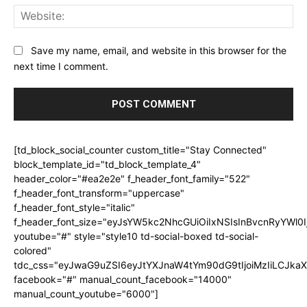
Web
Save my name, email, and website in this browser for the
next time I comment.
[td_block_social_counter custom_title="Stay Connected"
block_template_id="td_block_template_4"
header_color="#ea2e2e" f_header_font_family="522"
f_header_font_transform="uppercase"
f_header_font_style="italic"
f_header_font_size="eyJsYW5kc2NhcGUiOiIxNSIsInBvcnRyYWl0I
youtube="#" style="style10 td-social-boxed td-social-
colored"
tdc_css="eyJwaG9uZSI6eyJtYXJnaW4tYm90dG9tIjoiMzIiLCJka
facebook="#" manual_count_facebook="14000"
manual_count_youtube="6000"]