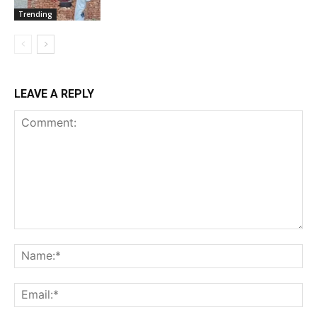
Trending
LEAVE A REPLY
Comment:
Na
Ema