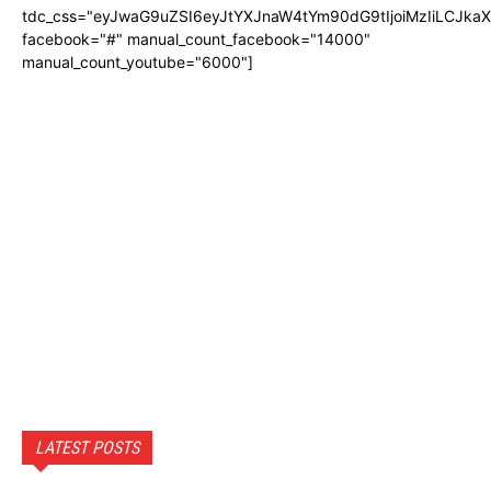
tdc_css="eyJwaG9uZSI6eyJtYXJnaW4tYm90dG9tIjoiMzIiLCJka
facebook="#" manual_count_facebook="14000"
manual_count_youtube="6000"]
LATEST POSTS