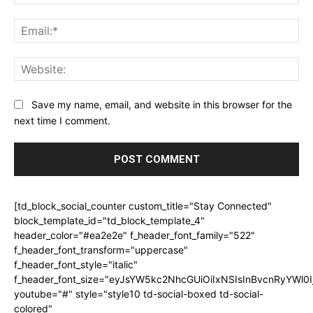
Ema
Web
Save my name, email, and website in this browser for the
next time I comment.
[td_block_social_counter custom_title="Stay Connected"
block_template_id="td_block_template_4"
header_color="#ea2e2e" f_header_font_family="522"
f_header_font_transform="uppercase"
f_header_font_style="italic"
f_header_font_size="eyJsYW5kc2NhcGUiOiIxNSIsInBvcnRyYWl0I
youtube="#" style="style10 td-social-boxed td-social-
colored"