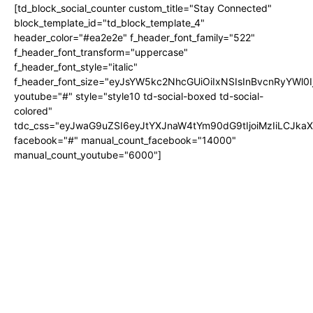
[td_block_social_counter custom_title="Stay Connected"
block_template_id="td_block_template_4"
header_color="#ea2e2e" f_header_font_family="522"
f_header_font_transform="uppercase"
f_header_font_style="italic"
f_header_font_size="eyJsYW5kc2NhcGUiOiIxNSIsInBvcnRyYWl0I
youtube="#" style="style10 td-social-boxed td-social-
colored"
tdc_css="eyJwaG9uZSI6eyJtYXJnaW4tYm90dG9tIjoiMzIiLCJka
facebook="#" manual_count_facebook="14000"
manual_count_youtube="6000"]