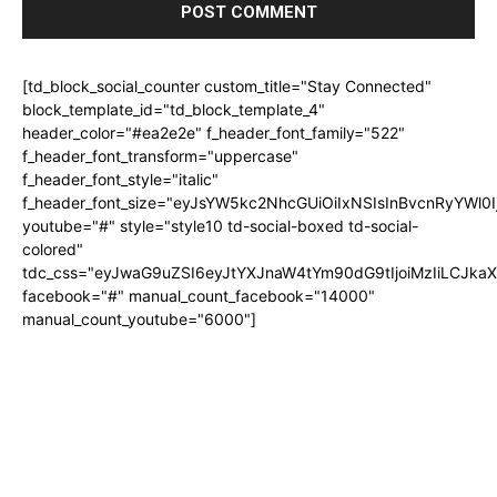
[td_block_social_counter custom_title="Stay Connected"
block_template_id="td_block_template_4"
header_color="#ea2e2e" f_header_font_family="522"
f_header_font_transform="uppercase"
f_header_font_style="italic"
f_header_font_size="eyJsYW5kc2NhcGUiOiIxNSIsInBvcnRyYWl0I
youtube="#" style="style10 td-social-boxed td-social-
colored"
tdc_css="eyJwaG9uZSI6eyJtYXJnaW4tYm90dG9tIjoiMzIiLCJka
facebook="#" manual_count_facebook="14000"
manual_count_youtube="6000"]