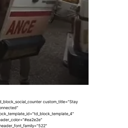
d_block_social_counter custom_title="Stay
onnected"
ock_template_id="td_block_template_4"
eader_color="#ea2e2e"
header_font_family="522"