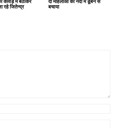
ो कांवड़ में बैठाकर
दो महिलाओं को नदी में डूबने से
 रहे जितेन्द्र
बचाया
Name:*
Email:*