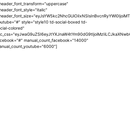
_header_font_transform="uppercase"
header_font_style="italic"
_header_font_size="eyJsYW5kc2NhcGUiOiIxNSIsInBvcnRyYWl0IjoiM
utube="#" style="style10 td-social-boxed td-
cial-colored"
dc_css="eyJwaG9uZSI6eyJtYXJnaW4tYm90dG9tIjoiMzIiLCJkaXNwb
acebook="#" manual_count_facebook="14000"
anual_count_youtube="6000"]