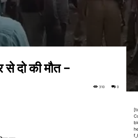
 से दो की मौत –
31
0
0
[t
C
bl
h
f_