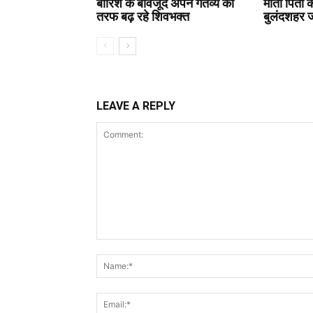
बारिश के बावजूद अपने गंतव्य की
माता पिता क
तरफ बढ़ रहे शिवभक्त
बुलंदशहर जा
LEAVE A REPLY
Comment: