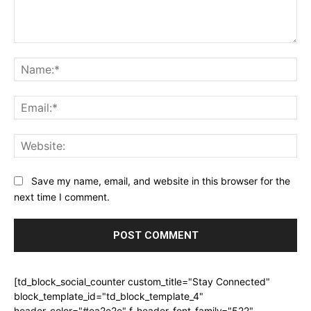
Comment:
Na
Ema
Web
Save my name, email, and website in this browser for the
next time I comment.
[td_block_social_counter custom_title="Stay Connected"
block_template_id="td_block_template_4"
header_color="#ea2e2e" f_header_font_family="522"