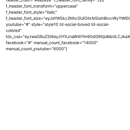
f_header_font_transform="uppercase"
f_header_font_style="italic"
f_header_font_size="eyJsYW5kc2NhcGUiOiIxNSIsInBvcnRyYWl0I
youtube="#" style="style10 td-social-boxed td-social-
colored"
tdc_css="eyJwaG9uZSI6eyJtYXJnaW4tYm90dG9tIjoiMzIiLCJka
facebook="#" manual_count_facebook="14000"
manual_count_youtube="6000"]