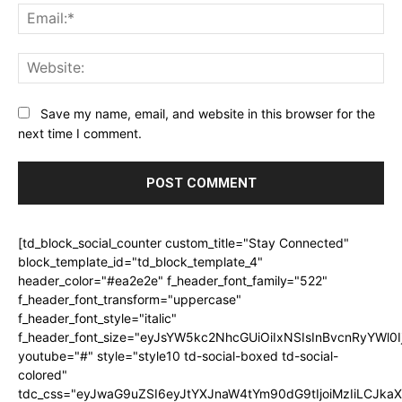
Ema
Web
Save my name, email, and website in this browser for the
next time I comment.
[td_block_social_counter custom_title="Stay Connected"
block_template_id="td_block_template_4"
header_color="#ea2e2e" f_header_font_family="522"
f_header_font_transform="uppercase"
f_header_font_style="italic"
f_header_font_size="eyJsYW5kc2NhcGUiOiIxNSIsInBvcnRyYWl0I
youtube="#" style="style10 td-social-boxed td-social-
colored"
tdc_css="eyJwaG9uZSI6eyJtYXJnaW4tYm90dG9tIjoiMzIiLCJka