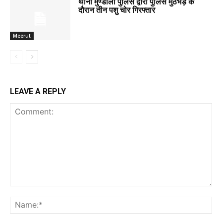
थाना मुण्डाली पुलिस द्वारा पुलिस मुठभेड़ के
दौरान तीन पशु चोर गिरफ्तार
Meerut
LEAVE A REPLY
Comment:
Na