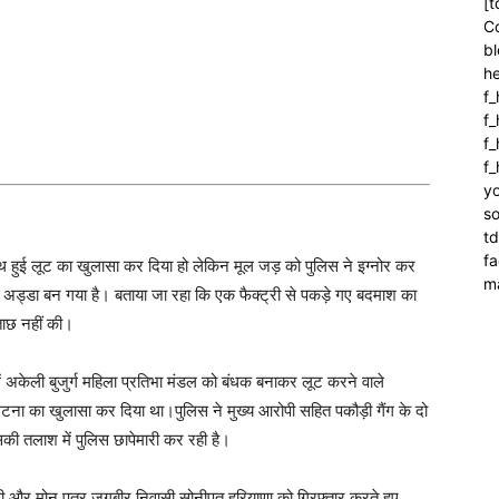
[t
C
bl
h
f_
f
f_
f
yo
so
t
f
के साथ हुई लूट का खुलासा कर दिया हो लेकिन मूल जड़ को पुलिस ने इग्नोर कर
m
में अड्डा बन गया है। बताया जा रहा कि एक फैक्ट्री से पकड़े गए बदमाश का
ताछ नहीं की।
घर में अकेली बुजुर्ग महिला प्रतिभा मंडल को बंधक बनाकर लूट करने वाले
 घटना का खुलासा कर दिया था।पुलिस ने मुख्य आरोपी सहित पकौड़ी गैंग के दो
की तलाश में पुलिस छापेमारी कर रही है।
गी और मोनू पुत्र जगबीर निवासी सोनीपत हरियाणा को गिरफ्तार करते हुए