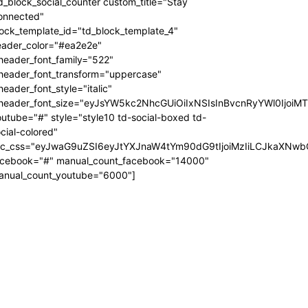
d_block_social_counter custom_title="Stay
onnected"
ock_template_id="td_block_template_4"
eader_color="#ea2e2e"
header_font_family="522"
_header_font_transform="uppercase"
header_font_style="italic"
_header_font_size="eyJsYW5kc2NhcGUiOiIxNSIsInBvcnRyYWl0IjoiM
utube="#" style="style10 td-social-boxed td-
cial-colored"
dc_css="eyJwaG9uZSI6eyJtYXJnaW4tYm90dG9tIjoiMzIiLCJkaXNwb
acebook="#" manual_count_facebook="14000"
anual_count_youtube="6000"]