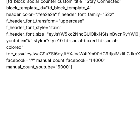
[td_block_social_counter custom_title="Stay Connected"
block_template_id="td_block_template_4"
header_color="#ea2e2e" f_header_font_family="522"
f_header_font_transform="uppercase"
f_header_font_style="italic"
f_header_font_size="eyJsYW5kc2NhcGUiOiIxNSIsInBvcnRyYWl0I
youtube="#" style="style10 td-social-boxed td-social-
colored"
tdc_css="eyJwaG9uZSI6eyJtYXJnaW4tYm90dG9tIjoiMzIiLCJka
facebook="#" manual_count_facebook="14000"
manual_count_youtube="6000"]