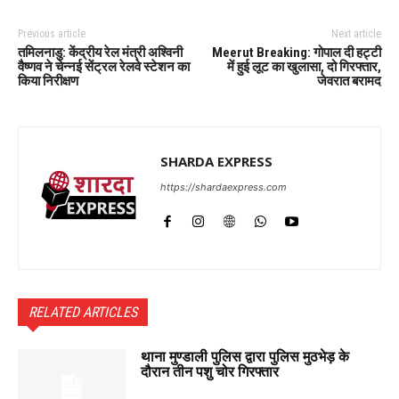
Previous article
Next article
तमिलनाडु: केंद्रीय रेल मंत्री अश्विनी
Meerut Breaking: गोपाल दी हट्टी
वैष्णव ने चेन्नई सेंट्रल रेलवे स्टेशन का
में हुई लूट का खुलासा, दो गिरफ्तार,
किया निरीक्षण
जेवरात बरामद
SHARDA EXPRESS
https://shardaexpress.com
RELATED ARTICLES
थाना मुण्डाली पुलिस द्वारा पुलिस मुठभेड़ के
दौरान तीन पशु चोर गिरफ्तार