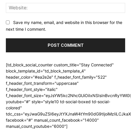
Web
Save my name, email, and website in this browser for the
next time I comment.
[td_block_social_counter custom_title="Stay Connected"
block_template_id="td_block_template_4"
header_color="#ea2e2e" f_header_font_family="522"
f_header_font_transform="uppercase"
f_header_font_style="italic"
f_header_font_size="eyJsYW5kc2NhcGUiOiIxNSIsInBvcnRyYWl0I
youtube="#" style="style10 td-social-boxed td-social-
colored"
tdc_css="eyJwaG9uZSI6eyJtYXJnaW4tYm90dG9tIjoiMzIiLCJka
facebook="#" manual_count_facebook="14000"
manual_count_youtube="6000"]