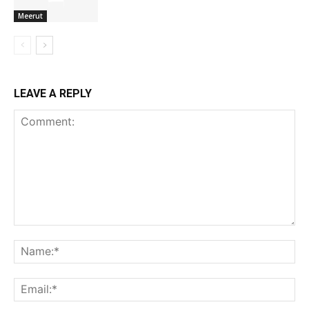
Meerut
LEAVE A REPLY
Comment:
Na
Ema