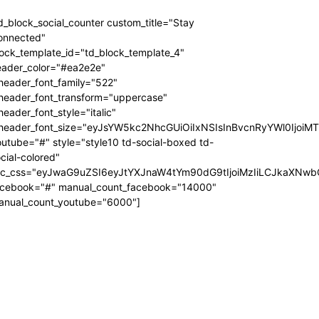
d_block_social_counter custom_title="Stay
onnected"
ock_template_id="td_block_template_4"
eader_color="#ea2e2e"
header_font_family="522"
_header_font_transform="uppercase"
header_font_style="italic"
_header_font_size="eyJsYW5kc2NhcGUiOiIxNSIsInBvcnRyYWl0IjoiM
utube="#" style="style10 td-social-boxed td-
cial-colored"
dc_css="eyJwaG9uZSI6eyJtYXJnaW4tYm90dG9tIjoiMzIiLCJkaXNwb
acebook="#" manual_count_facebook="14000"
anual_count_youtube="6000"]