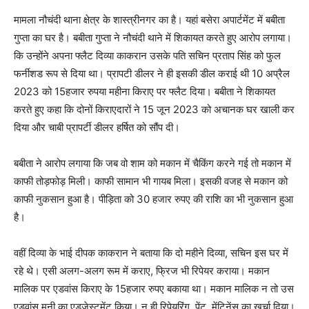
मामला नौचंदी थाना क्षेत्र के शास्त्रीनगर का है। यहां बसेरा अपार्टमेंट में बबीता
गुप्ता का घर है। बबीता गुप्ता ने नौचंदी थाने में शिकायत करते हुए आरोप लगाया।
कि उन्होंने अपना फ्लैट दिव्या काकरान उसके पति सचिन प्रताप सिंह को फुल
फर्नीशड रूप से दिया था। प्रापटी डीलर ने ही इसकी डील कराई थी 10 अप्रैल
2023 को 15हजार रुपया महीना किराए पर फ्लैट दिया। बबीता ने शिकायत
करते हुए कहा कि दोनों किराएदारों ने 15 जून 2023 को अचानक घर खाली कर
दिया और चाबी प्रापर्टी डीलर हर्षित को सौंप दी।
बबीता ने आरोप लगाया कि जब वो शाम को मकान में चैकिंग करने गई तो मकान में
काफी तोड़फोड़ मिली। काफी सामान भी गायब मिला। इसकी वजह से मकान को
काफी नुकसान हुआ है। पीड़िता को 30 हजार रुपए की राशि का भी नुकसान हुआ
है।
वहीं दिव्या के भाई दीपक काकरान ने बताया कि दो महीने दिव्या, सचिन इस घर में
रहे थे। एसी अलग-अलग रूम में कराए, फ्रिज भी रिपेयर कराया। मकान
मालिक पर एडवांस किराए के 15हजार रुपए बकाया था। मकान मालिक न तो उस
एडवांस मनी का एडजेस्टमेंट किया। न ही रिपेयरिंग, पेंट, मेंटिनेंस का खर्चा दिया।