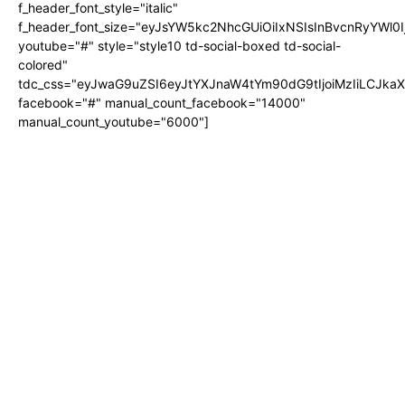
f_header_font_style="italic"
f_header_font_size="eyJsYW5kc2NhcGUiOiIxNSIsInBvcnRyYWl0I
youtube="#" style="style10 td-social-boxed td-social-
colored"
tdc_css="eyJwaG9uZSI6eyJtYXJnaW4tYm90dG9tIjoiMzIiLCJka
facebook="#" manual_count_facebook="14000"
manual_count_youtube="6000"]