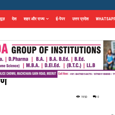
्यूज़
देश
शहर और राज्य
ई-पेपर
उत्तर प्रदेश
WHATSAPP
ुखविंदर सिंह सुक्खू ने
त्र में भूस्खलन स्थल पर
षण
मर हिल क्षेत्र...
195
0
0