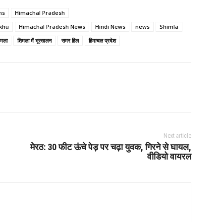
ns
Himachal Pradesh
ukhu
Himachal Pradesh News
Hindi News
news
Shimla
िमला
शिमला में भूस्खलन
समर हिल
हिमाचल प्रदेश
Next article
मेरठ: 30 फीट ऊंचे पेड़ पर चढ़ा युवक, गिरने से घायल,
वीडियो वायरल