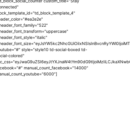
d_block_social_counter custom_title="Stay
onnected"
ock_template_id="td_block_template_4"
eader_color="#ea2e2e"
header_font_family="522"
_header_font_transform="uppercase"
header_font_style="italic"
_header_font_size="eyJsYW5kc2NhcGUiOiIxNSIsInBvcnRyYWl0IjoiM
utube="#" style="style10 td-social-boxed td-
cial-colored"
dc_css="eyJwaG9uZSI6eyJtYXJnaW4tYm90dG9tIjoiMzIiLCJkaXNwb
acebook="#" manual_count_facebook="14000"
anual_count_youtube="6000"]