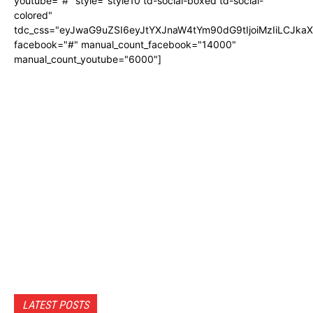
youtube="#" style="style10 td-social-boxed td-social-
colored"
tdc_css="eyJwaG9uZSI6eyJtYXJnaW4tYm90dG9tIjoiMzIiLCJka
facebook="#" manual_count_facebook="14000"
manual_count_youtube="6000"]
LATEST POSTS