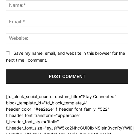
Na
Ema
Web
Save my name, email, and website in this browser for the
next time I comment.
[td_block_social_counter custom_title="Stay Connected"
block_template_id="td_block_template_4"
header_color="#ea2e2e" f_header_font_family="522"
f_header_font_transform="uppercase"
f_header_font_style="italic"
f_header_font_size="eyJsYW5kc2NhcGUiOiIxNSIsInBvcnRyYWl0I