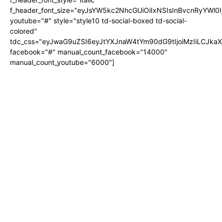
f_header_font_size="eyJsYW5kc2NhcGUiOiIxNSIsInBvcnRyYWl0I
youtube="#" style="style10 td-social-boxed td-social-
colored"
tdc_css="eyJwaG9uZSI6eyJtYXJnaW4tYm90dG9tIjoiMzIiLCJka
facebook="#" manual_count_facebook="14000"
manual_count_youtube="6000"]