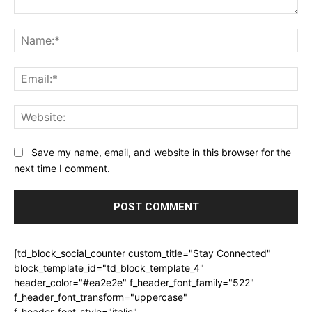
Comment:
Na
Ema
Web
Save my name, email, and website in this browser for the
next time I comment.
[td_block_social_counter custom_title="Stay Connected"
block_template_id="td_block_template_4"
header_color="#ea2e2e" f_header_font_family="522"
f_header_font_transform="uppercase"
f_header_font_style="italic"