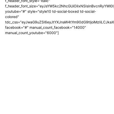
f_header_font_style="italic"
f_header_font_size="eyJsYW5kc2NhcGUiOiIxNSIsInBvcnRyYWl0I
youtube="#" style="style10 td-social-boxed td-social-
colored"
tdc_css="eyJwaG9uZSI6eyJtYXJnaW4tYm90dG9tIjoiMzIiLCJka
facebook="#" manual_count_facebook="14000"
manual_count_youtube="6000"]