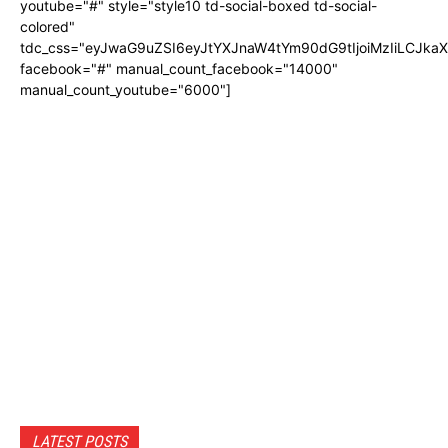
youtube="#" style="style10 td-social-boxed td-social-
colored"
tdc_css="eyJwaG9uZSI6eyJtYXJnaW4tYm90dG9tIjoiMzIiLCJka
facebook="#" manual_count_facebook="14000"
manual_count_youtube="6000"]
LATEST POSTS