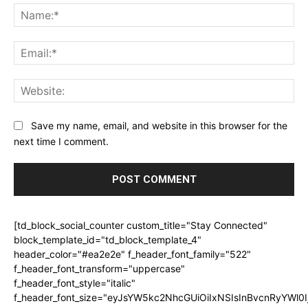
Na
Ema
Web
Save my name, email, and website in this browser for the
next time I comment.
[td_block_social_counter custom_title="Stay Connected"
block_template_id="td_block_template_4"
header_color="#ea2e2e" f_header_font_family="522"
f_header_font_transform="uppercase"
f_header_font_style="italic"
f_header_font_size="eyJsYW5kc2NhcGUiOiIxNSIsInBvcnRyYWl0I