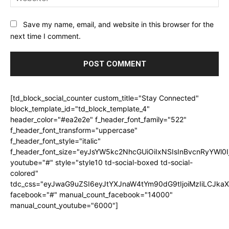
Save my name, email, and website in this browser for the
next time I comment.
[td_block_social_counter custom_title="Stay Connected"
block_template_id="td_block_template_4"
header_color="#ea2e2e" f_header_font_family="522"
f_header_font_transform="uppercase"
f_header_font_style="italic"
f_header_font_size="eyJsYW5kc2NhcGUiOiIxNSIsInBvcnRyYWl0I
youtube="#" style="style10 td-social-boxed td-social-
colored"
tdc_css="eyJwaG9uZSI6eyJtYXJnaW4tYm90dG9tIjoiMzIiLCJka
facebook="#" manual_count_facebook="14000"
manual_count_youtube="6000"]