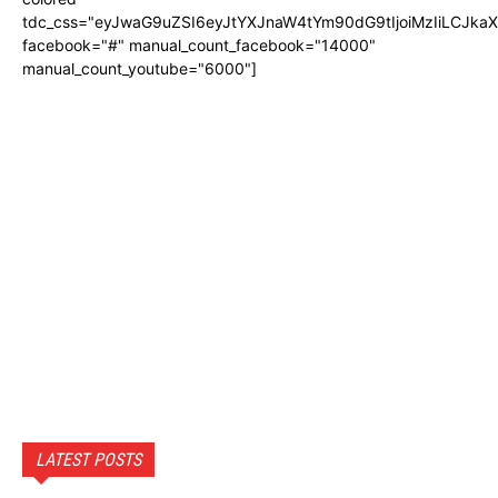
tdc_css="eyJwaG9uZSI6eyJtYXJnaW4tYm90dG9tIjoiMzIiLCJka
facebook="#" manual_count_facebook="14000"
manual_count_youtube="6000"]
LATEST POSTS