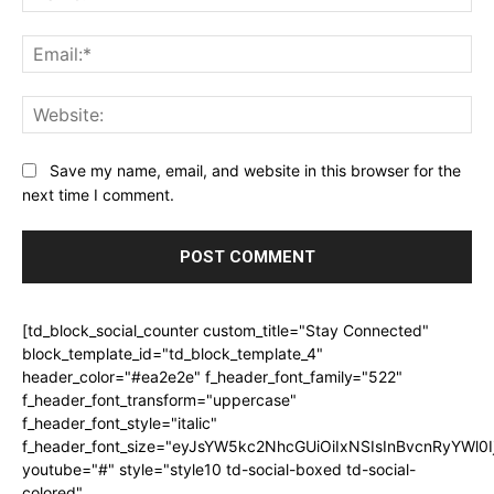
Ema
Web
Save my name, email, and website in this browser for the
next time I comment.
[td_block_social_counter custom_title="Stay Connected"
block_template_id="td_block_template_4"
header_color="#ea2e2e" f_header_font_family="522"
f_header_font_transform="uppercase"
f_header_font_style="italic"
f_header_font_size="eyJsYW5kc2NhcGUiOiIxNSIsInBvcnRyYWl0I
youtube="#" style="style10 td-social-boxed td-social-
colored"