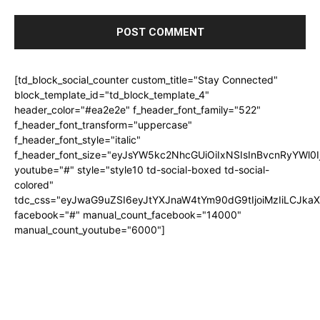
[td_block_social_counter custom_title="Stay Connected"
block_template_id="td_block_template_4"
header_color="#ea2e2e" f_header_font_family="522"
f_header_font_transform="uppercase"
f_header_font_style="italic"
f_header_font_size="eyJsYW5kc2NhcGUiOiIxNSIsInBvcnRyYWl0I
youtube="#" style="style10 td-social-boxed td-social-
colored"
tdc_css="eyJwaG9uZSI6eyJtYXJnaW4tYm90dG9tIjoiMzIiLCJka
facebook="#" manual_count_facebook="14000"
manual_count_youtube="6000"]