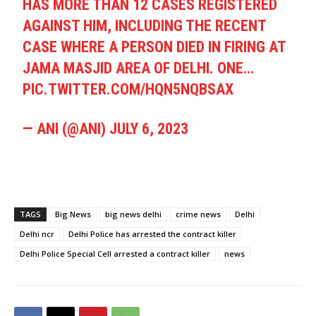
HAS MORE THAN 12 CASES REGISTERED
AGAINST HIM, INCLUDING THE RECENT
CASE WHERE A PERSON DIED IN FIRING AT
JAMA MASJID AREA OF DELHI. ONE…
PIC.TWITTER.COM/HQN5NQBSAX
— ANI (@ANI)
JULY 6, 2023
TAGS
Big News
big news delhi
crime news
Delhi
Delhi ncr
Delhi Police has arrested the contract killer
Delhi Police Special Cell arrested a contract killer
news