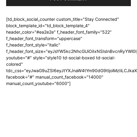
[td_block_social_counter custom_title="Stay Connected"
block_template_id="td_block_template_4"
header_color="#ea2e2e" f_header_font_family="522"
f_header_font_transform="uppercase"
f_header_font_style="italic"
f_header_font_size="eyJsYW5kc2NhcGUiOiIxNSIsInBvcnRyYWl0I
youtube="#" style="style10 td-social-boxed td-social-
colored"
tdc_css="eyJwaG9uZSI6eyJtYXJnaW4tYm90dG9tIjoiMzIiLCJka
facebook="#" manual_count_facebook="14000"
manual_count_youtube="6000"]