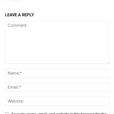
LEAVE A REPLY
Comment:
Na
Ema
Web
Save my name, email, and website in this browser for the