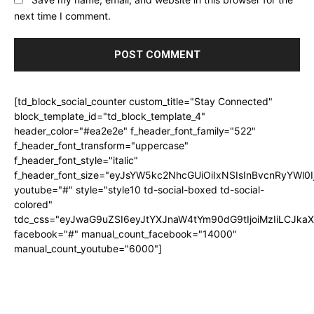
next time I comment.
[td_block_social_counter custom_title="Stay Connected"
block_template_id="td_block_template_4"
header_color="#ea2e2e" f_header_font_family="522"
f_header_font_transform="uppercase"
f_header_font_style="italic"
f_header_font_size="eyJsYW5kc2NhcGUiOiIxNSIsInBvcnRyYWl0I
youtube="#" style="style10 td-social-boxed td-social-
colored"
tdc_css="eyJwaG9uZSI6eyJtYXJnaW4tYm90dG9tIjoiMzIiLCJka
facebook="#" manual_count_facebook="14000"
manual_count_youtube="6000"]