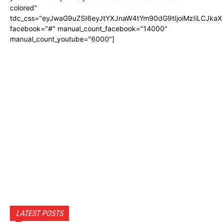
colored"
tdc_css="eyJwaG9uZSI6eyJtYXJnaW4tYm90dG9tIjoiMzIiLCJka
facebook="#" manual_count_facebook="14000"
manual_count_youtube="6000"]
LATEST POSTS