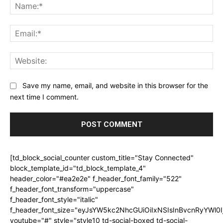
Na
Ema
Web
Save my name, email, and website in this browser for the
next time I comment.
[td_block_social_counter custom_title="Stay Connected"
block_template_id="td_block_template_4"
header_color="#ea2e2e" f_header_font_family="522"
f_header_font_transform="uppercase"
f_header_font_style="italic"
f_header_font_size="eyJsYW5kc2NhcGUiOiIxNSIsInBvcnRyYWl0I
youtube="#" style="style10 td-social-boxed td-social-