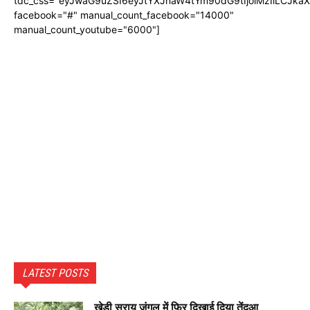
tdc_css="eyJwaG9uZSI6eyJtYXJnaW4tYm90dG9tIjoiMzIiLCJka
facebook="#" manual_count_facebook="14000"
manual_count_youtube="6000"]
LATEST POSTS
खेड़ी सराय जंगल में फिर दिखाई दिया तेंदुआ