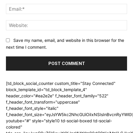
Ema
Web
Save my name, email, and website in this browser for the
next time I comment.
[td_block_social_counter custom_title="Stay Connected"
block_template_id="td_block_template_4"
header_color="#ea2e2e" f_header_font_family="522"
f_header_font_transform="uppercase"
f_header_font_style="italic"
f_header_font_size="eyJsYW5kc2NhcGUiOiIxNSIsInBvcnRyYWl0I
youtube="#" style="style10 td-social-boxed td-social-
colored"