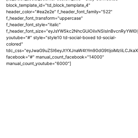
block_template_id="td_block_template_4"
header_color="#ea2e2e" f_header_font_family="522"
f_header_font_transform="uppercase"
f_header_font_style="italic"
f_header_font_size="eyJsYW5kc2NhcGUiOiIxNSIsInBvcnRyYWl0I
youtube="#" style="style10 td-social-boxed td-social-
colored"
tdc_css="eyJwaG9uZSI6eyJtYXJnaW4tYm90dG9tIjoiMzIiLCJka
facebook="#" manual_count_facebook="14000"
manual_count_youtube="6000"]