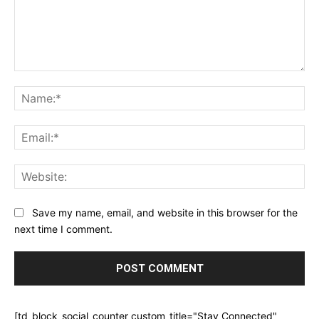
Comment:
Na
Ema
Web
Save my name, email, and website in this browser for the
next time I comment.
[td_block_social_counter custom_title="Stay Connected"