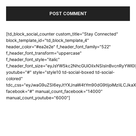
[td_block_social_counter custom_title="Stay Connected"
block_template_id="td_block_template_4"
header_color="#ea2e2e" f_header_font_family="522"
f_header_font_transform="uppercase"
f_header_font_style="italic"
f_header_font_size="eyJsYW5kc2NhcGUiOiIxNSIsInBvcnRyYWl0I
youtube="#" style="style10 td-social-boxed td-social-
colored"
tdc_css="eyJwaG9uZSI6eyJtYXJnaW4tYm90dG9tIjoiMzIiLCJka
facebook="#" manual_count_facebook="14000"
manual_count_youtube="6000"]