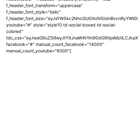
f_header_font_transform="uppercase"
f_header_font_style="italic"
f_header_font_size="eyJsYW5kc2NhcGUiOiIxNSIsInBvcnRyYWl0I
youtube="#" style="style10 td-social-boxed td-social-
colored"
tdc_css="eyJwaG9uZSI6eyJtYXJnaW4tYm90dG9tIjoiMzIiLCJka
facebook="#" manual_count_facebook="14000"
manual_count_youtube="6000"]