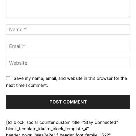
Comment:
Na
Ema
Web
Save my name, email, and website in this browser for the
next time I comment.
[td_block_social_counter custom_title="Stay Connected"
block_template_id="td_block_template_4"
header_color="#ea2e2e" f_header_font_family="522"